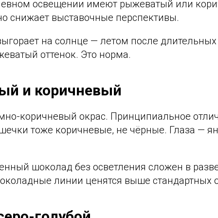
невном освещении имеют рыжеватый или кори
 но снижает выставочные перспективы.
выгорает на солнце — летом после длительных
еватый оттенок. Это норма.
ый и коричневый
но-коричневый окрас. Принципиальное отличи
ушечки тоже коричневые, не чёрные. Глаза — я
нный шоколад без осветления сложен в разв
околадные линии ценятся выше стандартных о
серо-голубой