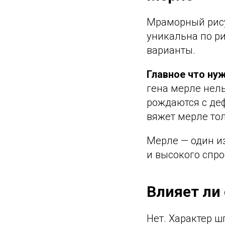
Мраморный рису
уникальна по р
варианты.
Главное что нуж
гена мерле нел
рождаются с де
вяжет мерле то
Мерле — один и
и высокого спро
Влияет ли 
Нет. Характер ш