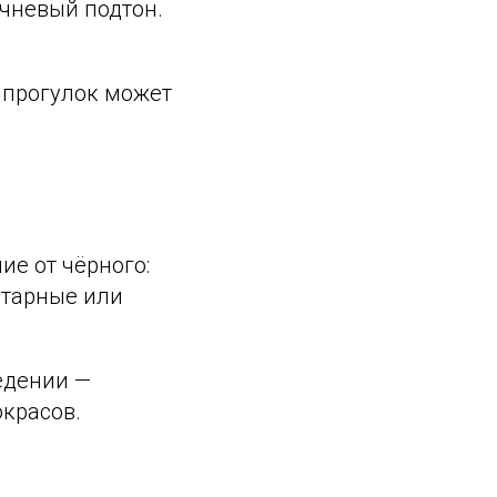
чневый подтон.
 прогулок может
е от чёрного:
нтарные или
едении —
красов.