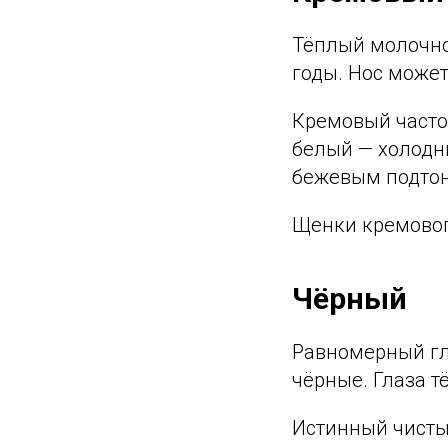
Тёплый молочно
годы. Нос може
Кремовый часто
белый — холодн
бежевым подто
Щенки кремовог
Чёрный
Равномерный гл
чёрные. Глаза т
Истинный чисты