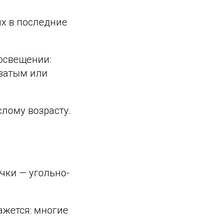
х в последние
освещении:
ватым или
лому возрасту.
чки — угольно-
ажется: многие