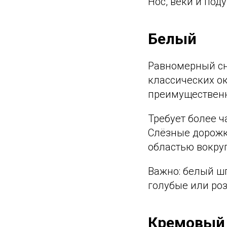
Нос, веки и под
Белый
Равномерный сн
классических о
преимуществен
Требует более ч
Слёзные дорожк
областью вокруг
Важно: белый шп
голубые или роз
Кремовый