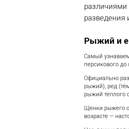
различиями 
разведения 
Рыжий и е
Самый узнаваем
персикового до
Официально раз
рыжий), ред (тё
рыжий тёплого о
Щенки рыжего о
возрасте — нас