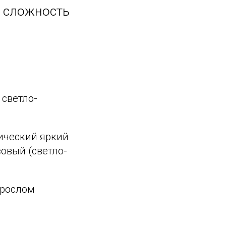
, сложность
 светло-
сический яркий
овый (светло-
зрослом