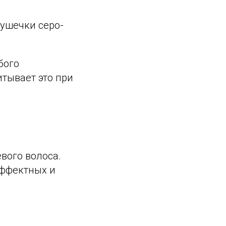
душечки серо-
бого
тывает это при
вого волоса.
эффектных и