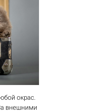
юбой окрас.
 За внешними