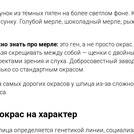
нок из тёмных пятен на более светлом фоне. 
исунку. Голубой мерле, шоколадный мерле, ры
но знать про мерле:
это ген, а не просто окрас
ьзя скрещивать между собой — щенки с двойн
фектами зрения и слуха. Добросовестный заво
лько со стандартным окрасом.
з самых дорогих окрасов у шпица из-за сложн
са.
окрас на характер
пица определяется генетикой линии, социализ