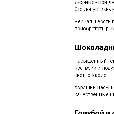
«чёрные» при д
Это допустимо,
Чёрная шерсть 
приобретать рыж
Шоколадн
Насыщенный тём
нос, веки и под
светло-карие.
Хороший насыще
качественные ш
Голубой и 