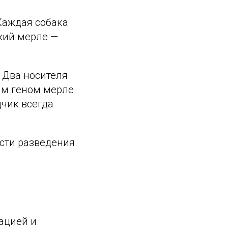
Каждая собака
жий мерле —
. Два носителя
ым геном мерле
дчик всегда
ости разведения
ацией и