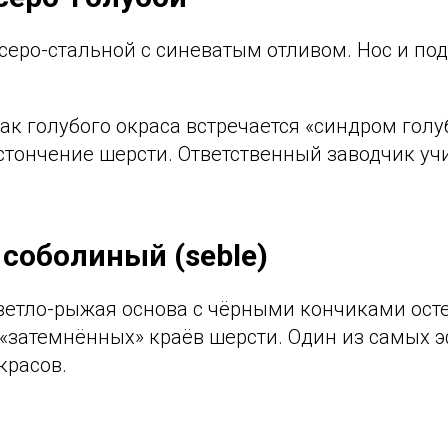
серо-стальной с синеватым отливом. Нос и по
ак голубого окраса встречается «синдром голу
стончение шерсти. Ответственный заводчик учи
соболиный (seble)
ветло-рыжая основа с чёрными кончиками осте
 «затемнённых» краёв шерсти. Один из самых 
красов.