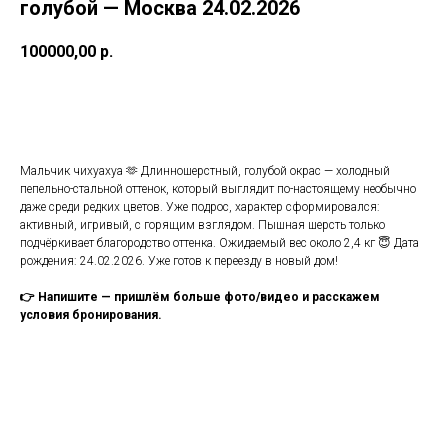
голубой — Москва 24.02.2026
100000,00
р.
Оставить заявку
Мальчик чихуахуа 🫶 Длинношерстный, голубой окрас — холодный
пепельно-стальной оттенок, который выглядит по-настоящему необычно
даже среди редких цветов. Уже подрос, характер сформировался:
активный, игривый, с горящим взглядом. Пышная шерсть только
подчёркивает благородство оттенка. Ожидаемый вес около 2,4 кг 😇 Дата
рождения: 24.02.2026. Уже готов к переезду в новый дом!
👉 Напишите — пришлём больше фото/видео и расскажем
условия бронирования.