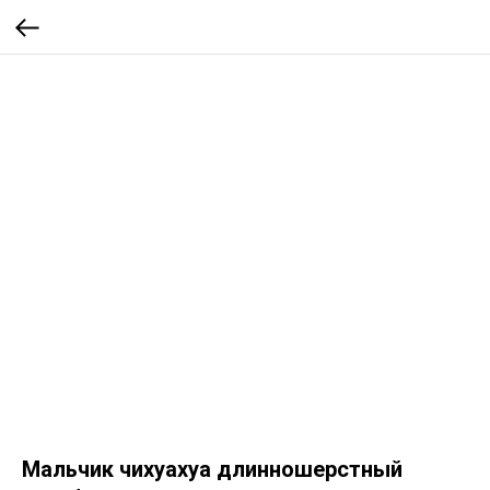
Мальчик чихуахуа длинношерстный