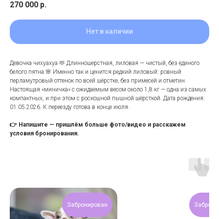
270 000
р.
Нет в наличии
Девочка чихуахуа 🫶 Длинношерстная, лиловая — чистый, без единого
белого пятна 🌸 Именно так и ценится редкий лиловый: ровный
перламутровый оттенок по всей шёрстке, без примесей и отметин.
Настоящая «миничка» с ожидаемым весом около 1,8 кг — одна из самых
компактных, и при этом с роскошной пышной шёрсткой. Дата рождения:
01.05.2026. К переезду готова в конце июля.
👉 Напишите — пришлём больше фото/видео и расскажем
условия бронирования.
Забронирован
Заброни