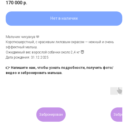
170 000
р.
Нет в наличии
Мальчик чихуахуа 🫶
Короткошерстный, с красивым лиловым окрасом — нежный и очень
эффектный малыш.
Ожидаемый вес взрослой собачки около 2,4 кг 😇
Дата рождения: 31.12.2025
👉 Напишите нам, чтобы узнать подробности, получить фото/
видео и забронировать малыша.
Забронирован
Заброни