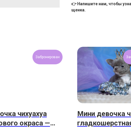
👉 Напишите нам, чтобы узн
щенка.
Забронирован
За
очка чихуахуа
Мини девочка ч
ового окраса —
гладкошерстна