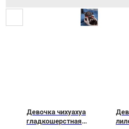
Девочка чихуахуа
Дев
гладкошерстная
лил