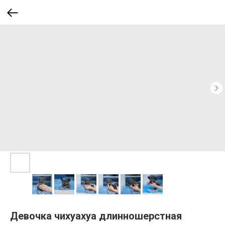
Девочка чихуахуа длинношерстная