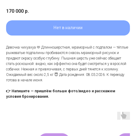
170 000
р.
Нет в наличии
Девочка чихуахуа 🫶 Длинношерстная, мраморный с подпалом — тёплые
рыжеватые подпалины пробиваются сквозь мраморный рисунок и
придают окрасу особую глубину. Пышная шерсть уже сейчас обещает
стать роскошной: видно, как эффектно она будет смотреться у взрослой
собачки. Нежная и привязчивая, с первых дней тянется к хозяину.
Ожидаемый вес около 2,5 кг 😇 Дата рождения: 08.03.2026. К переезду
готова в начале июня.
👉 Напишите — пришлём больше фото/видео и расскажем
условия бронирования.