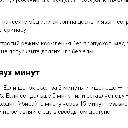
сть, дрожание, шатающаяся походка, в тяжёлы
.
:
нанесите мёд или сироп на дёсны и язык, сог
етеринару.
строгий режим кормления без пропусков, мёд в
не допускайте долгих игр без еды.
вух минут
. Если щенок съел за 2 минуты и ищет ещё — п
%. Если ест дольше 5 минут или оставляет еду
ходит. Убирайте миску через 15 минут независ
 не оставляйте еду в свободном доступе.