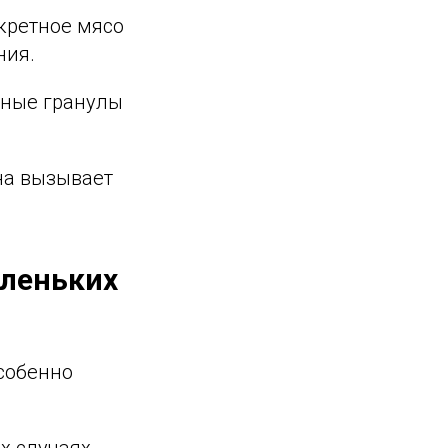
кретное мясо
ния.
пные гранулы
на вызывает
аленьких
особенно