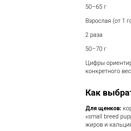
50–65 г
Взрослая (от 1 г
2 раза
50–70 г
Цифры ориентир
конкретного вес
Как выбра
Для щенков:
кор
«small breed pu
жиров и кальци