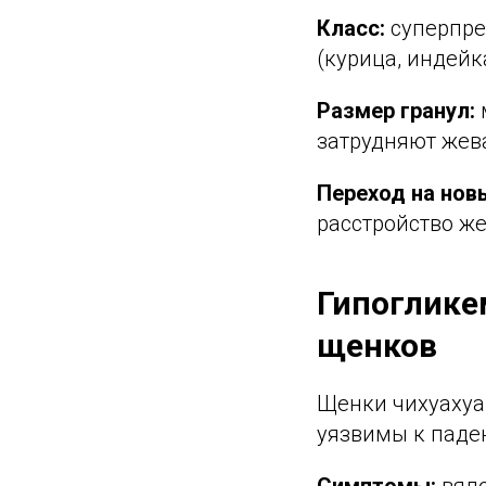
Класс:
суперпре
(курица, индейк
Размер гранул:
затрудняют жев
Переход на нов
расстройство же
Гипоглике
щенков
Щенки чихуахуа 
уязвимы к паден