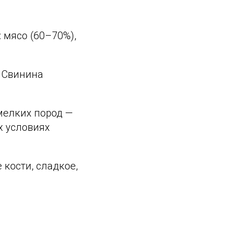
 мясо (60–70%),
. Свинина
мелких пород —
х условиях
 кости, сладкое,