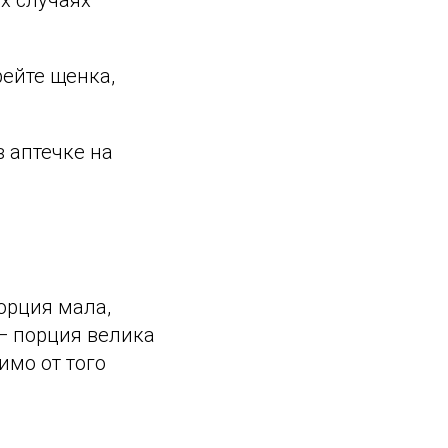
х случаях
рейте щенка,
 аптечке на
орция мала,
 — порция велика
имо от того