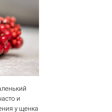
аленький
часто и
ения у щенка